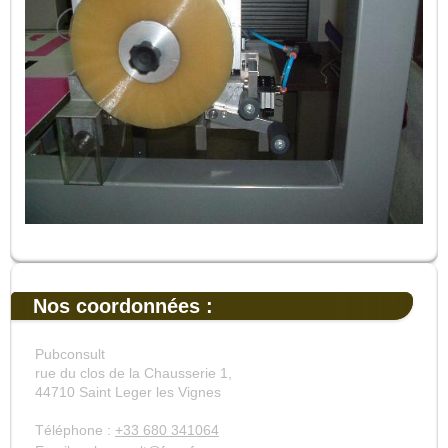
Nos coordonnées :
Pubconsult
rue du clos de la Chausserie 1,
44710
Saint Leger les Vignes
Téléphone :
+33 680 341064